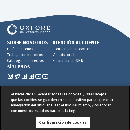
SOBRE NOSOTROS
ATENCIÓN AL CLIENTE
Quiénes somos
Contacta con nosotros
Trabaja con nosotros
Videotutoriales
Catálogo de derechos
Encuentra tu ISBN
SÍGUENOS
Al hacer clic en “Aceptar todas las cookies”, usted acepta
que las cookies se guarden en su dispositivo para mejorar la
navegación del sitio, analizar el uso del mismo, y colaborar
© 2026 -
Oxford University Press. All rights reserved
con nuestros estudios para marketing.
Política de privacidad
|
Política de cookies
|
Política
Configuración de cookies
de Gestión de Calidad y Medio Ambiente
|
Aviso legal
|