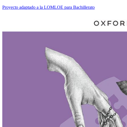
Proyecto adaptado a la LOMLOE para Bachillerato