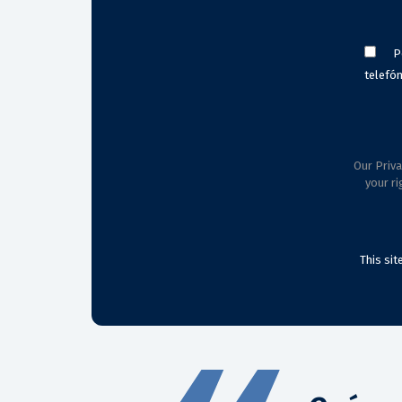
P
telefón
Our Priva
your ri
This si