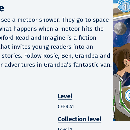
e
 see a meteor shower. They go to space
 what happens when a meteor hits the
Oxford Read and Imagine is a fiction
that invites young readers into an
t stories. Follow Rosie, Ben, Grandpa and
ir adventures in Grandpa’s fantastic van.
Level
CEFR A1
Collection level
Level 1