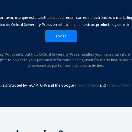
or favor, marque esta casilla si desea recibir correos electrónicos o marketin
ico de Oxford University Press en relación con nuestros productos y servicios
cy Policy sets out how Oxford University Press handles your personal inform
ghts to object to your personal information being used for marketing to you 
processed as part of our business activities.
te is protected by reCAPTCHA and the Google
Privacy Policy
and
Terms of Servi