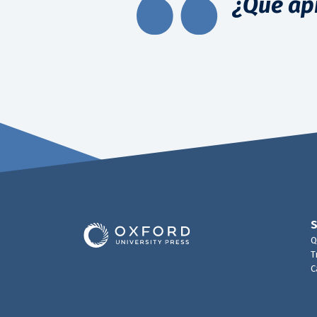
¿Qué ap
Q
T
C