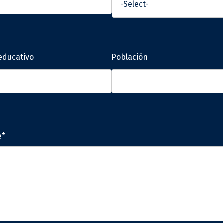
educativo
Población
e*