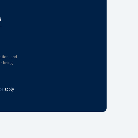
g
.
ation, and
or being
ce
apply.