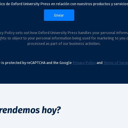
ico de Oxford University Press en relación con nuestros productos y servicios
cy Policy sets out how Oxford University Press handles your personal inform
ghts to object to your personal information being used for marketing to you 
processed as part of our business activities.
te is protected by reCAPTCHA and the Google
Privacy Policy
and
Terms of Servi
rendemos hoy?