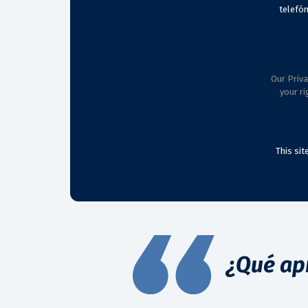
telefón
Our Priva
your ri
This si
¿Qué ap