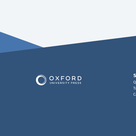
Q
T
C