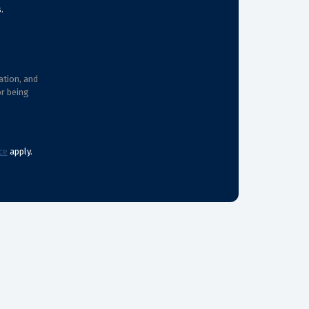
.
ation, and
or being
ce
apply.