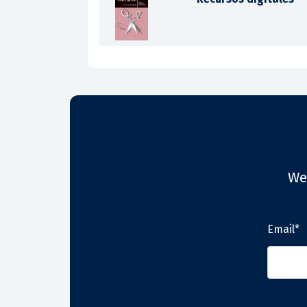
We
Email*