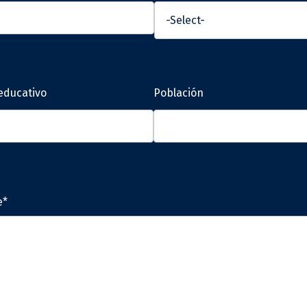
educativo
Población
e*