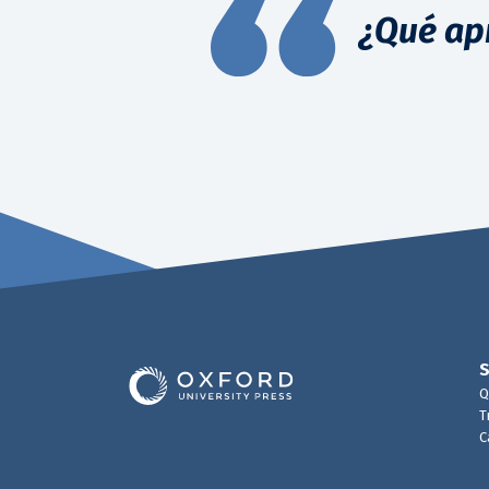
¿Qué ap
Q
T
C