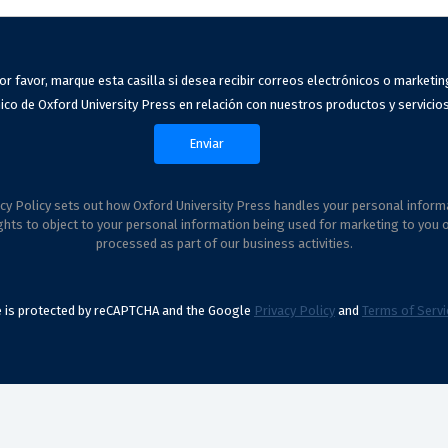
or favor, marque esta casilla si desea recibir correos electrónicos o marketin
ico de Oxford University Press en relación con nuestros productos y servicios
cy Policy sets out how Oxford University Press handles your personal inform
ghts to object to your personal information being used for marketing to you 
processed as part of our business activities.
te is protected by reCAPTCHA and the Google
Privacy Policy
and
Terms of Servi