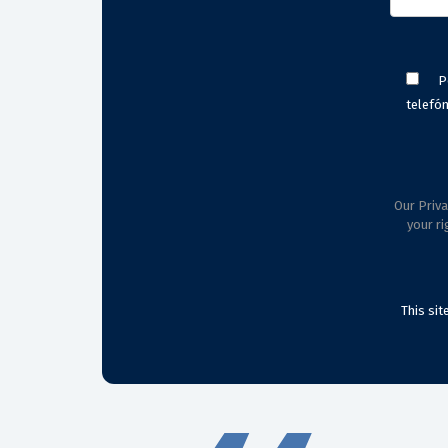
P
telefón
Our Priva
your ri
This si