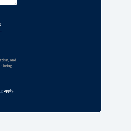
g
.
ation, and
or being
ce
apply.