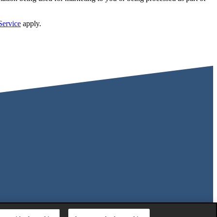
Service
apply.