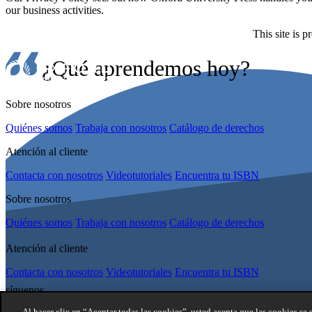
our business activities.
This site is
¿Qué aprendemos hoy?
Sobre nosotros
Quiénes somos
Trabaja con nosotros
Catálogo de derechos
Atención al cliente
Contacta con nosotros
Videotutoriales
Encuentra tu ISBN
Sobre nosotros
Quiénes somos
Trabaja con nosotros
Catálogo de derechos
Atención al cliente
Contacta con nosotros
Videotutoriales
Encuentra tu ISBN
síguenos
Al hacer clic en “Aceptar todas las cookies”, usted acepta que las cookies se