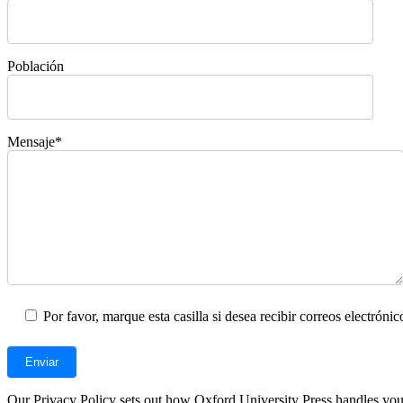
Población
Mensaje*
Por favor, marque esta casilla si desea recibir correos electrón
Our Privacy Policy sets out how Oxford University Press handles your 