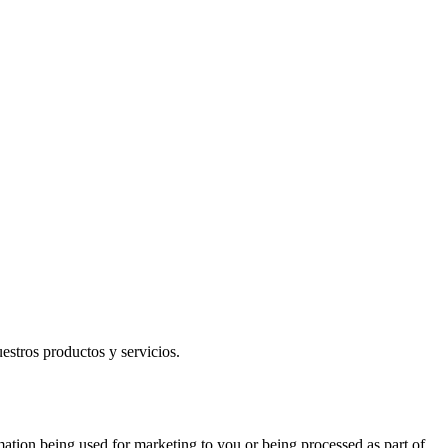
uestros productos y servicios.
mation being used for marketing to you or being processed as part of