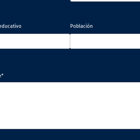
educativo
Población
e*