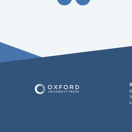
Q
T
C