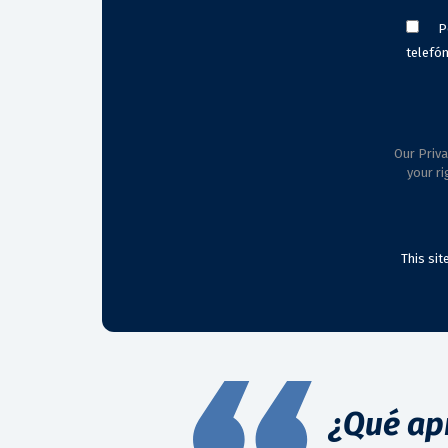
P
telefón
Our Priva
your ri
This si
¿Qué ap