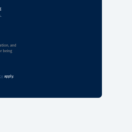
g
.
ation, and
or being
ce
apply.