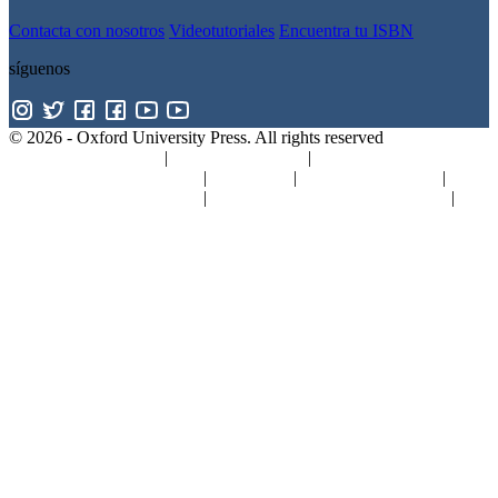
Contacta con nosotros
Videotutoriales
Encuentra tu ISBN
síguenos
© 2026 -
Oxford University Press. All rights reserved
Política de privacidad
|
Política de cookies
|
Política de Gestión de
Calidad y Medio Ambiente
|
Aviso legal
|
Canal de denuncias
|
Seguridad de los productos
|
Condiciones generales de compra
|
Concursos y promociones