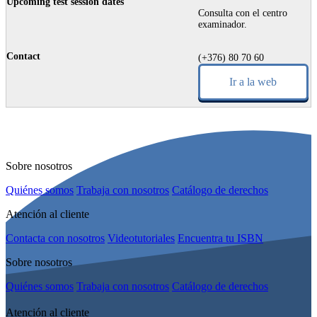
Consulta con el centro
examinador.
(+376) 80 70 60
Ir a la web
Sobre nosotros
Quiénes somos
Trabaja con nosotros
Catálogo de derechos
Atención al cliente
Contacta con nosotros
Videotutoriales
Encuentra tu ISBN
Sobre nosotros
Quiénes somos
Trabaja con nosotros
Catálogo de derechos
Atención al cliente