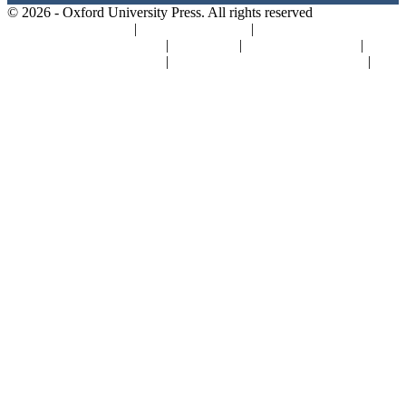
© 2026 -
Oxford University Press. All rights reserved
Política de privacidad
|
Política de cookies
|
Política de Gestión de
Calidad y Medio Ambiente
|
Aviso legal
|
Canal de denuncias
|
Seguridad de los productos
|
Condiciones generales de compra
|
Concursos y promociones