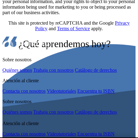
your personal information, and your rights to object to your personal
information being used for marketing to you or being processed as
part of our business activities.
This site is protected by reCAPTCHA and the Google
Privacy
Policy
and
Terms of Service
apply.
¿Qué aprendemos hoy?
Sobre nosotros
Quiénes somos
Trabaja con nosotros
Catálogo de derechos
Atención al cliente
Contacta con nosotros
Videotutoriales
Encuentra tu ISBN
Sobre nosotros
Quiénes somos
Trabaja con nosotros
Catálogo de derechos
Atención al cliente
Contacta con nosotros
Videotutoriales
Encuentra tu ISBN