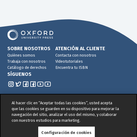
SOBRE NOSOTROS
ATENCIÓN AL CLIENTE
Quiénes somos
Contacta con nosotros
Trabaja con nosotros
Videotutoriales
Catálogo de derechos
Encuentra tu ISBN
SÍGUENOS
Al hacer clic en “Aceptar todas las cookies”, usted acepta
que las cookies se guarden en su dispositivo para mejorar la
navegación del sitio, analizar el uso del mismo, y colaborar
© 2026 -
Oxford University Press. All rights reserved
con nuestros estudios para marketing.
Política de privacidad
|
Política de cookies
|
Política
Configuración de cookies
de Gestión de Calidad y Medio Ambiente
|
Aviso legal
|