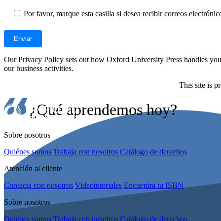
Por favor, marque esta casilla si desea recibir correos electrón
Our Privacy Policy sets out how Oxford University Press handles your 
our business activities.
This site is
¿Qué aprendemos hoy?
Sobre nosotros
Quiénes somos
Trabaja con nosotros
Catálogo de derechos
Atención al cliente
Contacta con nosotros
Videotutoriales
Encuentra tu ISBN
Sobre nosotros
Quiénes somos
Trabaja con nosotros
Catálogo de derechos