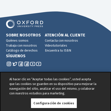
SOBRE NOSOTROS
ATENCIÓN AL CLIENTE
Quiénes somos
Contacta con nosotros
Trabaja con nosotros
Videotutoriales
Catálogo de derechos
Encuentra tu ISBN
SÍGUENOS
Al hacer clic en “Aceptar todas las cookies”, usted acepta
que las cookies se guarden en su dispositivo para mejorar la
navegación del sitio, analizar el uso del mismo, y colaborar
© 2026 -
Oxford University Press. All rights reserved
con nuestros estudios para marketing.
Política de privacidad
|
Política de cookies
|
Política
Configuración de cookies
de Gestión de Calidad y Medio Ambiente
|
Aviso legal
|