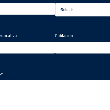
educativo
Población
e*