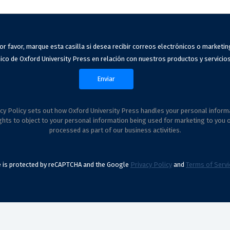
or favor, marque esta casilla si desea recibir correos electrónicos o marketin
ico de Oxford University Press en relación con nuestros productos y servicios
cy Policy sets out how Oxford University Press handles your personal inform
ghts to object to your personal information being used for marketing to you 
processed as part of our business activities.
te is protected by reCAPTCHA and the Google
Privacy Policy
and
Terms of Servi