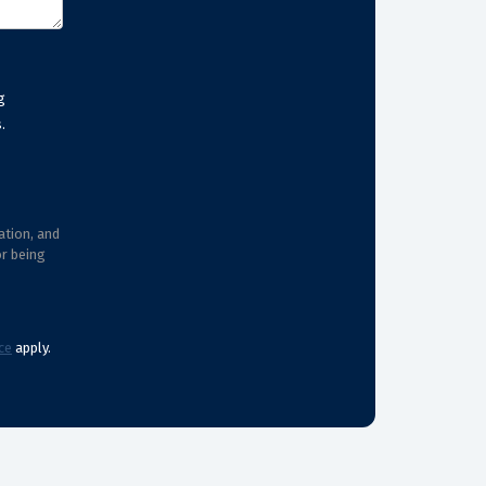
g
.
ation, and
or being
ce
apply.