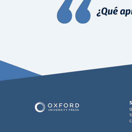
¿Qué ap
Q
T
C