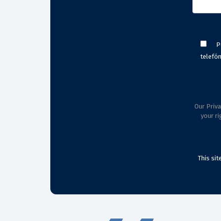
P
telefón
Our Priva
your ri
This si