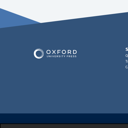
Q
T
C