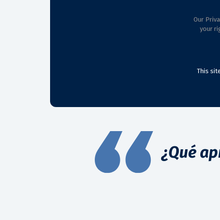
Our Priva
your ri
This si
¿Qué ap