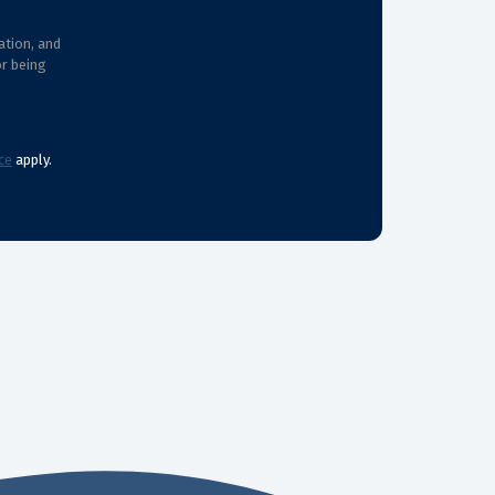
ation, and
or being
ce
apply.