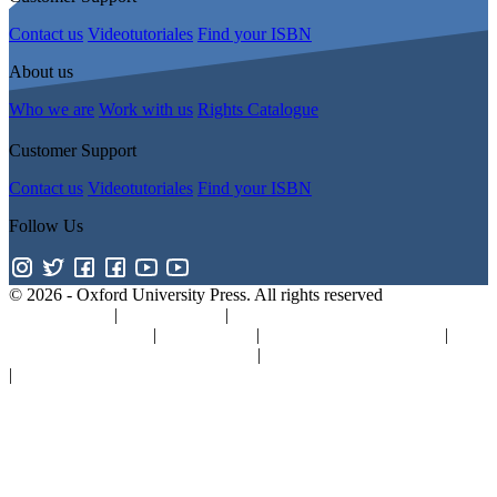
Contact us
Videotutoriales
Find your ISBN
About us
Who we are
Work with us
Rights Catalogue
Customer Support
Contact us
Videotutoriales
Find your ISBN
Follow Us
© 2026 -
Oxford University Press. All rights reserved
Privacy policy
|
Cookie policy
|
Quality and Environmental
Management Policy
|
Legal Notice
|
Whistleblower Reporting
|
General Product Safety Regulation
|
General Purchasing Conditions
|
Competition & Promotions