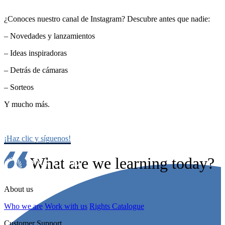
¿Conoces nuestro canal de Instagram? Descubre antes que nadie:
– Novedades y lanzamientos
– Ideas inspiradoras
– Detrás de cámaras
– Sorteos
Y mucho más.
¡Haz clic y síguenos!
What are we learning today?
About us
Who we are
Work with us
Rights Catalogue
Customer Support