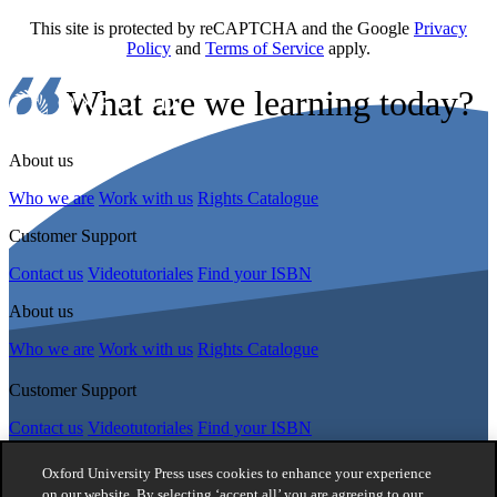
This site is protected by reCAPTCHA and the Google
Privacy
Policy
and
Terms of Service
apply.
What are we learning today?
About us
Who we are
Work with us
Rights Catalogue
Customer Support
Contact us
Videotutoriales
Find your ISBN
About us
Who we are
Work with us
Rights Catalogue
Customer Support
Contact us
Videotutoriales
Find your ISBN
Follow Us
Oxford University Press uses cookies to enhance your experience
on our website. By selecting ‘accept all’ you are agreeing to our