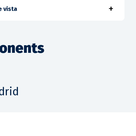
+
e vista
ponents
drid