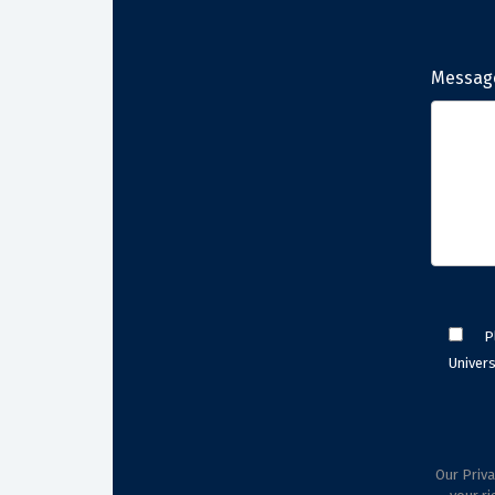
Messag
P
Univers
Our Priva