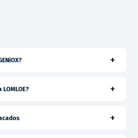
+
 GENiOX?
+
la LOMLOE?
+
tacados