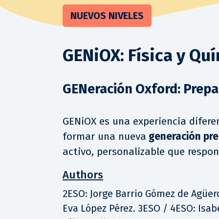
NUEVOS NIVELES
GENiOX: Física y Qu
GENeración Oxford: Prep
GENiOX es una experiencia difere
formar una nueva
generación pr
activo, personalizable que respo
Authors
2ESO: Jorge Barrio Gómez de Agüer
Eva López Pérez. 3ESO / 4ESO: Isab